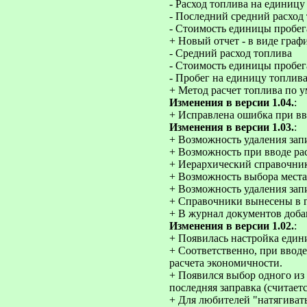
- Расход топлива на единицу
- Последний средний расход
- Стоимость единицы пробег
+ Новый отчет - в виде графи
- Средний расход топлива
- Стоимость единицы пробег
- Пробег на единицу топлив
+ Метод расчет топлива по 
Изменения в версии 1.04.
:
+ Исправлена ошибка при вв
Изменения в версии 1.03.
:
+ Возможность удаления зап
+ Возможность при вводе рас
+ Иерархический справочник
+ Возможность выбора места
+ Возможность удаления запи
+ Справочники вынесены в 
+ В журнал документов доба
Изменения в версии 1.02.
:
+ Появилась настройка едини
+ Соответственно, при вводе
расчета экономичности.
+ Появился выбор одного из 
последняя заправка (считаетс
+ Для любителей "натягиват