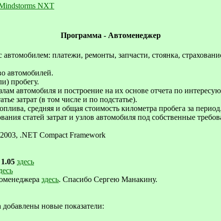
Mindstorms NXT
Программа - Автоменеджер
с автомобилем: платежи, ремонты, запчасти, стоянка, страхование
во автомобилей.
ли) пробегу.
 узлам автомобиля и построение на их основе отчета по интересую
атье затрат (в том числе и по подстатье).
оплива, средняя и общая стоимость километра пробега за период
ания статей затрат и узлов автомобиля под собственные требов
 2003, .NET Compact Framework
-
1.05
здесь
десь
томенеджера
здесь
. Спасибо Сергею Манакину.
а добавлены новые показатели: