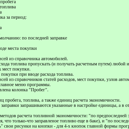
 пробега
 топлива
а
ка за период:
а
а
умолчанию: по последней заправке
оде места покупки
исей из справочника автомобилей.
хода топлива пропускать (и получать расчетным путем) любой из
 мест покупки.
 покупки при вводе расхода топлива.
сей из справочников статей расходов, мест покупки, узлов авто
главное меню программы.
влена колонка "Пробег".
ц пробега, топлива, а также единиц расчета экономичности.
 заправки запрашиваются указанные в настройке единицы, а в о
методов расчета топливной экономичности: "по предпоследней за
я, что только-что заправленое топливо еще в баке), и "по послед
ь" свои рисунки на кнопки - для 4-х кнопок главной формы про