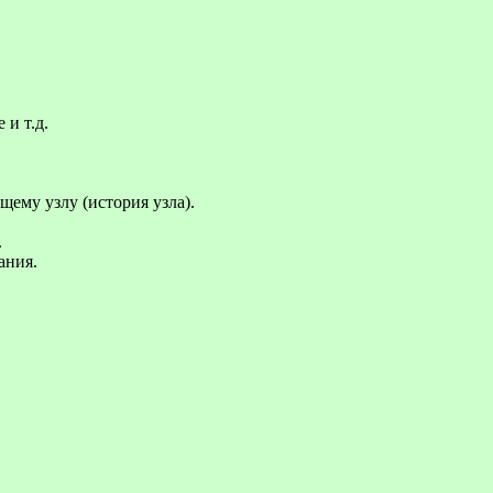
 и т.д.
щему узлу (история узла).
.
ания.