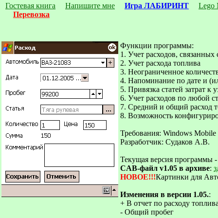
Гостевая книга
Напишите мне
Игра ЛАБИРИНТ
Lego 
Перевозка
Функции программы:
1. Учет расходов, связанных 
2. Учет расхода топлива
3. Неограниченное количест
4. Напоминание по дате и (и
5. Привязка статей затрат к
6. Учет расходов по любой ст
7. Средний и общий расход т
8. Возможность конфигуриров
Требования: Windows Mobile
Разработчик: Судаков А.В.
Текущая версия программы 
CAB-файл v1.05 в архиве
:
з
НОВОЕ!!!
Картинки для Ав
Изменения в версии 1.05.
:
+ В отчет по расходу топлив
- Общий пробег